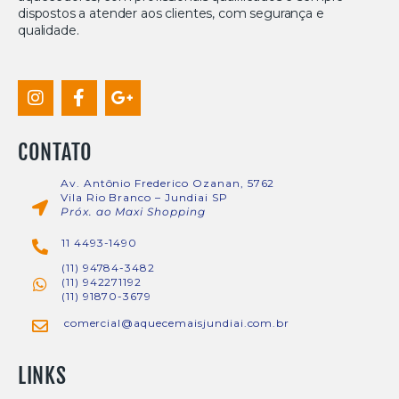
dispostos a atender aos clientes, com segurança e
qualidade.
CONTATO
Av. Antônio Frederico Ozanan, 5762
Vila Rio Branco – Jundiai SP
Próx. ao Maxi Shopping
11 4493-1490
(11) 94784-3482
(11) 942271192
(11) 91870-3679
comercial@aquecemaisjundiai.com.br
LINKS