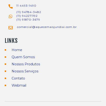
11 4493-1490
(11) 94784-3482
(11) 942271192
(11) 91870-3679
comercial@aquecemaisjundiai.com.br
LINKS
Home
Quem Somos
Nossos Produtos
Nossos Serviços
Contato
Webmail