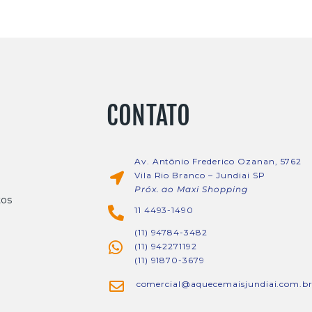
CONTATO
Av. Antônio Frederico Ozanan, 5762
Vila Rio Branco – Jundiai SP
Próx. ao Maxi Shopping
tos
11 4493-1490
(11) 94784-3482
(11) 942271192
(11) 91870-3679
comercial@aquecemaisjundiai.com.b