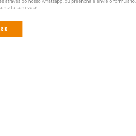
 através do nosso whatsapp, ou preencha e envie o formulário
contato com você!
RIO