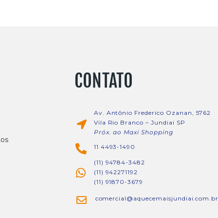
CONTATO
Av. Antônio Frederico Ozanan, 5762
Vila Rio Branco – Jundiai SP
Próx. ao Maxi Shopping
tos
11 4493-1490
(11) 94784-3482
(11) 942271192
(11) 91870-3679
comercial@aquecemaisjundiai.com.b