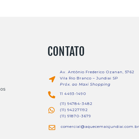
CONTATO
Av. Antônio Frederico Ozanan, 5762
Vila Rio Branco – Jundiai SP
Próx. ao Maxi Shopping
tos
11 4493-1490
(11) 94784-3482
(11) 942271192
(11) 91870-3679
comercial@aquecemaisjundiai.com.b